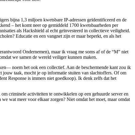
rs bijna 1,3 miljoen kwetsbare IP-adressen geïdentificeerd en de
ukwekkend – het komt neer op gemiddeld 1700 kwetsbaarheden per
isaties als Hackshield al echt geïnvesteerd in collectieve veiligheid.
cholen? Educatie en een vangnet zijn er maar beperkt, en als het
k Verantwoord Ondernemen), maar ik vraag me soms af of de “M” niet
maar omdat we samen de wereld veiliger kunnen maken.
eken— noem het ook een collectief. Aan de beschermende kant zou ik
ct jouw taak, mocht je op informatie stuiten van slachtoffers. Of om
dent Response is immers niet goedkoop). Ik denk zelfs dat het
jk om criminele activiteiten te ontwikkelen op een gehuurde server en
len we wat meer voor elkaar zorgen? Niet omdat het moet, maar omdat