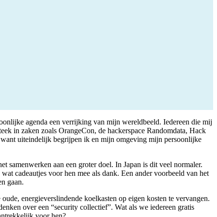
onlijke agenda een verrijking van mijn wereldbeeld. Iedereen die mij
jd steek in zaken zoals OrangeCon, de hackerspace Randomdata, Hack
 want uiteindelijk begrijpen ik en mijn omgeving mijn persoonlijke
het samenwerken aan een groter doel. In Japan is dit veel normaler.
je wat cadeautjes voor hen mee als dank. Een ander voorbeeld van het
nen gaan.
e oude, energieverslindende koelkasten op eigen kosten te vervangen.
nken over een “security collectief”. Wat als we iedereen gratis
antrekkelijk voor hen?