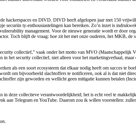
e hackerspaces en DIVD. DIVD heeft afgelopen jaar met 150 vrijwillige
roepje securiin ty-enthousiastelingen kan bereiken. Zo’n inzet is indr
 vulnerability management. Voor de nieuwe generatie wordt er door organ
ctor. Toch blijft de vraag: hoe zit het met onze ouderen, het MKB, de s
et “security collectief,” vaak onder het motto van MVO (Maatschappelij
ren in het security collectief, niet alleen voor het marketingverhaal, 
erken als een soort ecosysteem dat elkaar nodig heeft om succes te bo
rdt om bijvoorbeeld slachtoffers te notificeren, ook al is dat niet dire
chtoffer zijn geworden en wellicht geen mitigatie kunnen betalen (Inci
aan in deze collectieve verantwoordelijkheid; het is echt veel te makkeli
 denk aan Telegram en YouTube. Daarom zou ik willen voorstellen: zul
on.