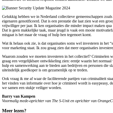
Gelukkig hebben we in Nederland collectieve gemeenschappen zoals d
eigenaren genotificeerd. Dat is een prestatie die laat zien wat een g
vrijwilliger per jaar. Ik ken organisaties die minder impact maken qua
Dat is geen makkelijke taak, maar jeugd is vaak een mooie motivatiefa
misgaat is het maar de vraag of hulp hen tegemoet komt.
Wat ik helaas ook zie, is dat organisaties soms wel investeren in h
voor marketing staat. Ik zou graag zien dat meer organisaties investe
Waarom zouden we moeten investeren in het collectief? Criminelen w
graag een vergelijkbare ontwikkeling zien: eentje waarin het normaal wo
hulp en samenwerking aan te bieden aan bedrijven en personen die sla
uiteindelijk goedkoper is om gezamenlijk op te treden.
Ook vraag ik me af waar de faciliterende partijen van criminaliteit st
het vinden van informatie over hoe je crimineel wordt is easypeasy,
we samen een stukje veiliger worden.
Barry van Kampen
Voormalig mede-oprichter van The S-Unit en oprichter van OrangeC
Meer lezen?