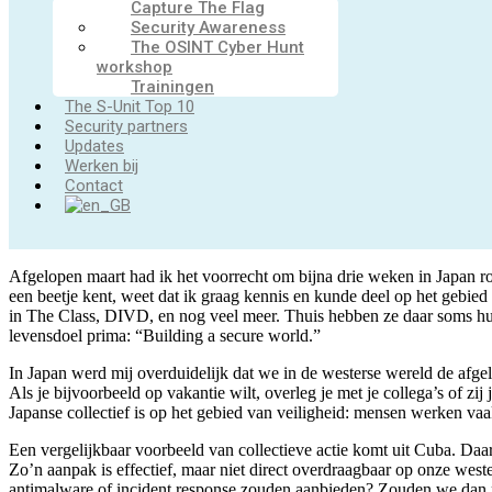
Capture The Flag
Security Awareness
The OSINT Cyber Hunt
workshop
Trainingen
The S-Unit Top 10
Security partners
Updates
Werken bij
Contact
Afgelopen maart had ik het voorrecht om bijna drie weken in Japan r
een beetje kent, weet dat ik graag kennis en kunde deel op het gebie
in The Class, DIVD, en nog veel meer. Thuis hebben ze daar soms hun 
levensdoel prima: “Building a secure world.”
In Japan werd mij overduidelijk dat we in de westerse wereld de afgelo
Als je bijvoorbeeld op vakantie wilt, overleg je met je collega’s of 
Japanse collectief is op het gebied van veiligheid: mensen werken vaa
Een vergelijkbaar voorbeeld van collectieve actie komt uit Cuba. Daa
Zo’n aanpak is effectief, maar niet direct overdraagbaar op onze wes
antimalware of incident response zouden aanbieden? Zouden we dan n