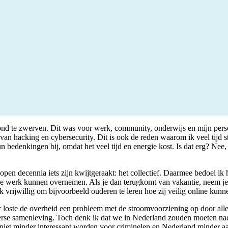
ond te zwerven. Dit was voor werk, community, onderwijs en mijn perso
d van hacking en cybersecurity. Dit is ook de reden waarom ik veel ti
bedenkingen bij, omdat het veel tijd en energie kost. Is dat erg? Nee,
pen decennia iets zijn kwijtgeraakt: het collectief. Daarmee bedoel ik 
zij je werk kunnen overnemen. Als je dan terugkomt van vakantie, neem 
k vrijwillig om bijvoorbeeld ouderen te leren hoe zij veilig online kun
r loste de overheid een probleem met de stroomvoorziening op door all
terse samenleving. Toch denk ik dat we in Nederland zouden moeten nade
iet minder interessant worden voor criminelen en Nederland minder a