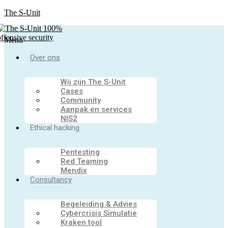
The S-Unit
Menu
Over ons
Wij zijn The S-Unit
Cases
Community
Aanpak en services
NIS2
Ethical hacking
Pentesting
Red Teaming
Mendix
Consultancy
Begeleiding & Advies
Cybercrisis Simulatie
Kraken tool