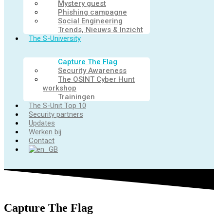
Mystery guest
Phishing campagne
Social Engineering
Trends, Nieuws & Inzicht
The S-University
Capture The Flag
Security Awareness
The OSINT Cyber Hunt
workshop
Trainingen
The S-Unit Top 10
Security partners
Updates
Werken bij
Contact
Capture The Flag