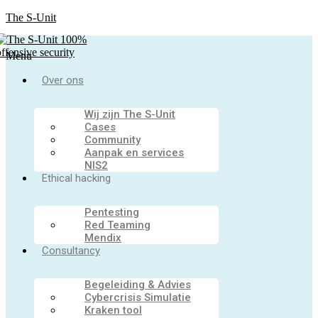
The S-Unit
Menu
Over ons
Wij zijn The S-Unit
Cases
Community
Aanpak en services
NIS2
Ethical hacking
Pentesting
Red Teaming
Mendix
Consultancy
Begeleiding & Advies
Cybercrisis Simulatie
Kraken tool