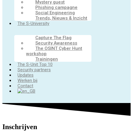
Mystery guest
Phishing campagne
Social Engineering
Trends, Nieuws & Inzicht
The S-University
Capture The Flag
Security Awareness
The OSINT Cyber Hunt
workshop
Trainingen
The S-Unit Top 10
Security partners
Updates
Werken bij
Contact
Inschrijven