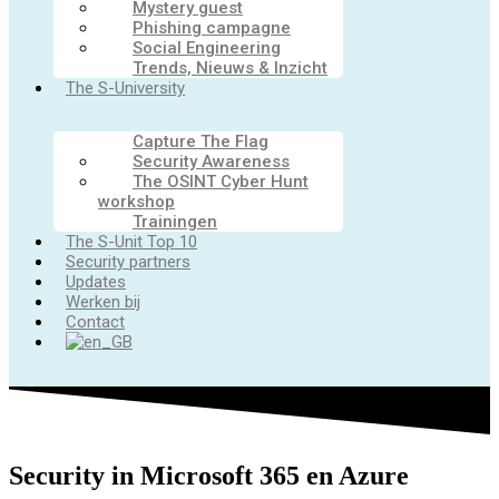
Mystery guest
Phishing campagne
Social Engineering
Trends, Nieuws & Inzicht
The S-University
Capture The Flag
Security Awareness
The OSINT Cyber Hunt
workshop
Trainingen
The S-Unit Top 10
Security partners
Updates
Werken bij
Contact
Security in Microsoft 365 en Azure