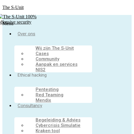
The S-Unit
Menu
Over ons
Wij zijn The S-Unit
Cases
Community
Aanpak en services
NIS2
Ethical hacking
Pentesting
Red Teaming
Mendix
Consultancy
Begeleiding & Advies
Cybercrisis Simulatie
Kraken tool